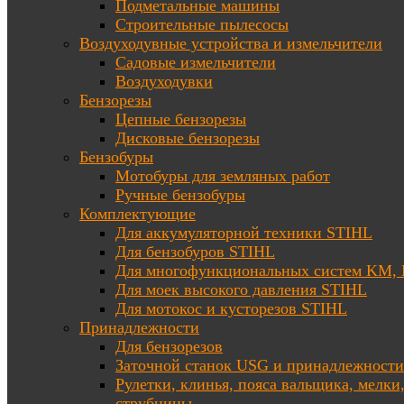
Подметальные машины
Строительные пылесосы
Воздуходувные устройства и измельчители
Садовые измельчители
Воздуходувки
Бензорезы
Цепные бензорезы
Дисковые бензорезы
Бензобуры
Мотобуры для земляных работ
Ручные бензобуры
Комплектующие
Для аккумуляторной техники STIHL
Для бензобуров STIHL
Для многофункциональных систем KM
Для моек высокого давления STIHL
Для мотокос и кусторезов STIHL
Принадлежности
Для бензорезов
Заточной станок USG и принадлежности
Рулетки, клинья, пояса вальщика, мелки
струбцины