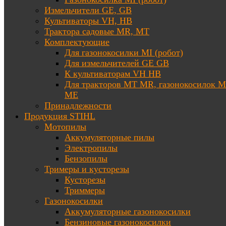
Измельчители GE, GB
Культиваторы VH, HB
Трактора садовые MR, MT
Комплектующие
Для газонокосилки MI (робот)
Для измельчителей GE GB
К культиваторам VH HB
Для тракторов МТ MR, газонокосилок 
ME
Принадлежности
Продукция STIHL
Мотопилы
Аккумуляторные пилы
Электропилы
Бензопилы
Тримеры и кусторезы
Кусторезы
Триммеры
Газонокосилки
Аккумуляторные газонокосилки
Бензиновые газонокосилки