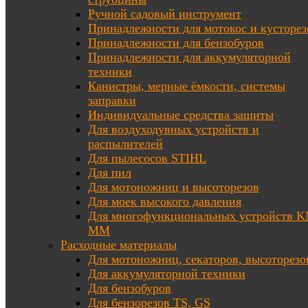
Ручной садовый инструмент
Принадлежности для мотокос и кусторез
Принадлежности для бензобуров
Принадлежности для аккумуляторной
техники
Канистры, мерные ёмкости, системы
заправки
Индивидуальные средства защиты
Для воздуходувных устройств и
распылителей
Для пылесосов STIHL
Для пил
Для мотоножниц и высоторезов
Для моек высокого давления
Для многофункциональных устройств K
MM
Расходные материалы
Для мотоножниц, секаторов, высоторезо
Для аккумуляторной техники
Для бензобуров
Для бензорезов TS, GS