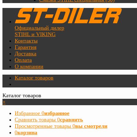
Официальный дилер
STIHL и VIKING
Контакты
Гарантия
Доставка
Оплата
О компании
Каталог товаров
Каталог товаров
×
Избранное
0
избранное
Сравнить товары
0
сравнить
Просмотренные товары
0
вы смотрели
0
корзина