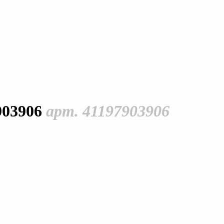
903906
арт. 41197903906