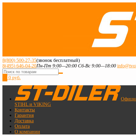
8(800) 500-27-35
(звонок бесплатный)
8(495) 646-04-20
Пн-Пт 9:00—20:00 Сб-Вс 9:00—18:00
info@tvoi
0
0 руб.
Офици
STIHL и VIKING
Контакты
Гарантия
Доставка
Оплата
О компании