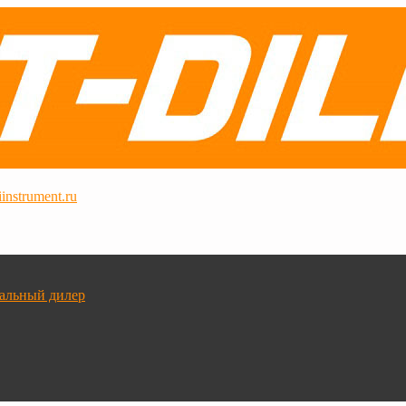
instrument.ru
альный дилер