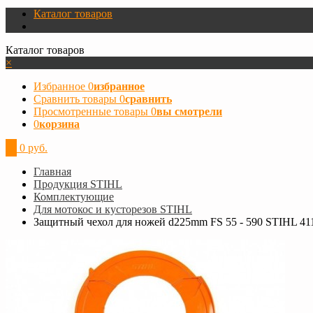
Каталог товаров
Каталог товаров
×
Избранное
0
избранное
Сравнить товары
0
сравнить
Просмотренные товары
0
вы смотрели
0
корзина
0
0 руб.
Главная
Продукция STIHL
Комплектующие
Для мотокос и кусторезов STIHL
Защитный чехол для ножей d225mm FS 55 - 590 STIHL 41