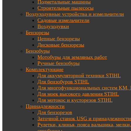
Подметальные машины
Строительные пылесосы
Воздуходувные устройства и измельчители
Садовые измельчители
Воздуходувки
Бензорезы
Цепные бензорезы
Дисковые бензорезы
Бензобуры
Мотобуры для земляных работ
Ручные бензобуры
Комплектующие
Для аккумуляторной техники STIHL
Для бензобуров STIHL
Для многофункциональных систем KM
Для моек высокого давления STIHL
Для мотокос и кусторезов STIHL
Принадлежности
Для бензорезов
Заточной станок USG и принадлежности
Рулетки, клинья, пояса вальщика, мелки
струбцины