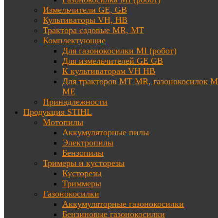
Измельчители GE, GB
Культиваторы VH, HB
Трактора садовые MR, MT
Комплектующие
Для газонокосилки MI (робот)
Для измельчителей GE GB
К культиваторам VH HB
Для тракторов МТ MR, газонокосилок 
ME
Принадлежности
Продукция STIHL
Мотопилы
Аккумуляторные пилы
Электропилы
Бензопилы
Тримеры и кусторезы
Кусторезы
Триммеры
Газонокосилки
Аккумуляторные газонокосилки
Бензиновые газонокосилки