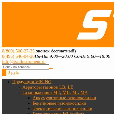
8(800) 500-27-35
(звонок бесплатный)
8(495) 646-04-20
Пн-Пт 9:00—20:00 Сб-Вс 9:00—18:00
info@tvoiinstrument.ru
0
0 руб.
Продукция VIKING
Аэраторы газонов LB, LE
Газонокосилки ME, MB, MI, MA
Аккумуляторные газонокосилки
Бензиновые газонокосилки
Электрические газонокосилки
Газонокосилка MI (робот)