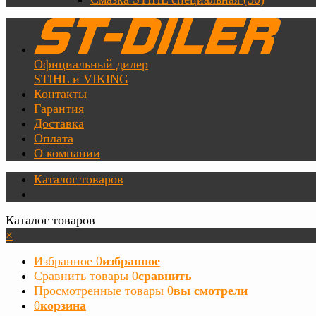
Официальный дилер
STIHL и VIKING
Контакты
Гарантия
Доставка
Оплата
О компании
Каталог товаров
Каталог товаров
×
Избранное
0
избранное
Сравнить товары
0
сравнить
Просмотренные товары
0
вы смотрели
0
корзина