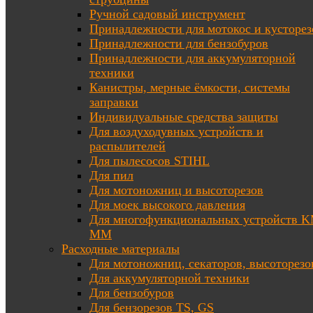
Ручной садовый инструмент
Принадлежности для мотокос и кусторез
Принадлежности для бензобуров
Принадлежности для аккумуляторной
техники
Канистры, мерные ёмкости, системы
заправки
Индивидуальные средства защиты
Для воздуходувных устройств и
распылителей
Для пылесосов STIHL
Для пил
Для мотоножниц и высоторезов
Для моек высокого давления
Для многофункциональных устройств K
MM
Расходные материалы
Для мотоножниц, секаторов, высоторезо
Для аккумуляторной техники
Для бензобуров
Для бензорезов TS, GS