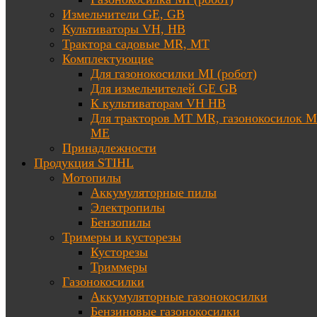
Измельчители GE, GB
Культиваторы VH, HB
Трактора садовые MR, MT
Комплектующие
Для газонокосилки MI (робот)
Для измельчителей GE GB
К культиваторам VH HB
Для тракторов МТ MR, газонокосилок 
ME
Принадлежности
Продукция STIHL
Мотопилы
Аккумуляторные пилы
Электропилы
Бензопилы
Тримеры и кусторезы
Кусторезы
Триммеры
Газонокосилки
Аккумуляторные газонокосилки
Бензиновые газонокосилки