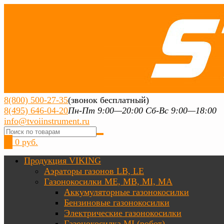
8(800) 500-27-35
(звонок бесплатный)
8(495) 646-04-20
Пн-Пт 9:00—20:00 Сб-Вс 9:00—18:00
info@tvoiinstrument.ru
0
0 руб.
Продукция VIKING
Аэраторы газонов LB, LE
Газонокосилки ME, MB, MI, MA
Аккумуляторные газонокосилки
Бензиновые газонокосилки
Электрические газонокосилки
Газонокосилка MI (робот)