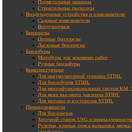
Подметальные машины
Строительные пылесосы
Воздуходувные устройства и измельчители
Садовые измельчители
Воздуходувки
Бензорезы
Цепные бензорезы
Дисковые бензорезы
Бензобуры
Мотобуры для земляных работ
Ручные бензобуры
Комплектующие
Для аккумуляторной техники STIHL
Для бензобуров STIHL
Для многофункциональных систем KM
Для моек высокого давления STIHL
Для мотокос и кусторезов STIHL
Принадлежности
Для бензорезов
Заточной станок USG и принадлежности
Рулетки, клинья, пояса вальщика, мелки
струбцины