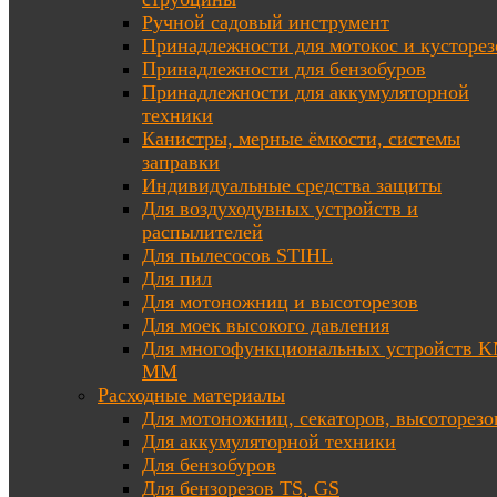
Ручной садовый инструмент
Принадлежности для мотокос и кусторез
Принадлежности для бензобуров
Принадлежности для аккумуляторной
техники
Канистры, мерные ёмкости, системы
заправки
Индивидуальные средства защиты
Для воздуходувных устройств и
распылителей
Для пылесосов STIHL
Для пил
Для мотоножниц и высоторезов
Для моек высокого давления
Для многофункциональных устройств K
MM
Расходные материалы
Для мотоножниц, секаторов, высоторезо
Для аккумуляторной техники
Для бензобуров
Для бензорезов TS, GS