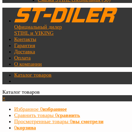
Официальный дилер
STIHL и VIKING
Контакты
Гарантия
Доставка
Оплата
О компании
Каталог товаров
Каталог товаров
×
Избранное
0
избранное
Сравнить товары
0
сравнить
Просмотренные товары
0
вы смотрели
0
корзина