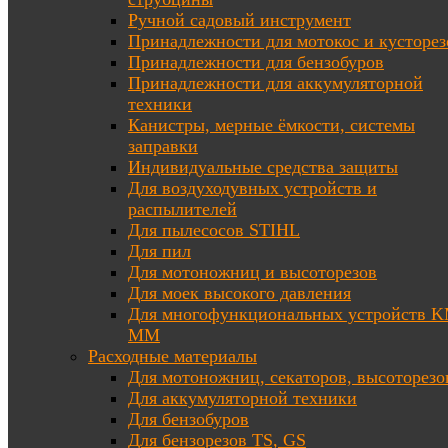
Ручной садовый инструмент
Принадлежности для мотокос и кусторез
Принадлежности для бензобуров
Принадлежности для аккумуляторной
техники
Канистры, мерные ёмкости, системы
заправки
Индивидуальные средства защиты
Для воздуходувных устройств и
распылителей
Для пылесосов STIHL
Для пил
Для мотоножниц и высоторезов
Для моек высокого давления
Для многофункциональных устройств K
MM
Расходные материалы
Для мотоножниц, секаторов, высоторезо
Для аккумуляторной техники
Для бензобуров
Для бензорезов TS, GS