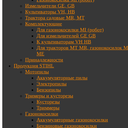
Измельчители GE, GB
Культиваторы VH, HB
Трактора садовые MR, MT
Комплектующие
Для газонокосилки MI (робот)
Для измельчителей GE GB
К культиваторам VH HB
Для тракторов МТ MR, газонокосилок 
ME
Принадлежности
Продукция STIHL
Мотопилы
Аккумуляторные пилы
Электропилы
Бензопилы
Тримеры и кусторезы
Кусторезы
Триммеры
Газонокосилки
Аккумуляторные газонокосилки
Бензиновые газонокосилки