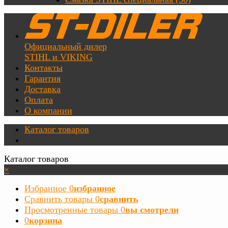
Официальный дилер
STIHL и VIKING
Контакты
Гарантия
Доставка
Оплата
О компании
Каталог товаров
Каталог товаров
×
Избранное
0
избранное
Сравнить товары
0
сравнить
Просмотренные товары
0
вы смотрели
0
корзина