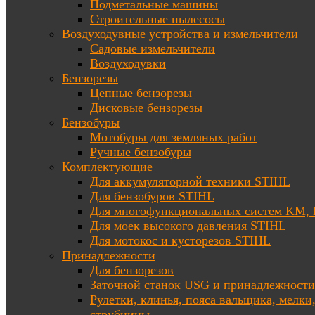
Подметальные машины
Строительные пылесосы
Воздуходувные устройства и измельчители
Садовые измельчители
Воздуходувки
Бензорезы
Цепные бензорезы
Дисковые бензорезы
Бензобуры
Мотобуры для земляных работ
Ручные бензобуры
Комплектующие
Для аккумуляторной техники STIHL
Для бензобуров STIHL
Для многофункциональных систем KM
Для моек высокого давления STIHL
Для мотокос и кусторезов STIHL
Принадлежности
Для бензорезов
Заточной станок USG и принадлежности
Рулетки, клинья, пояса вальщика, мелки
струбцины