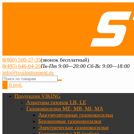
8(800) 500-27-35
(звонок бесплатный)
8(495) 646-04-20
Пн-Пт 9:00—20:00 Сб-Вс 9:00—18:00
info@tvoiinstrument.ru
0
0 руб.
Продукция VIKING
Аэраторы газонов LB, LE
Газонокосилки ME, MB, MI, MA
Аккумуляторные газонокосилки
Бензиновые газонокосилки
Электрические газонокосилки
Газонокосилка MI (робот)