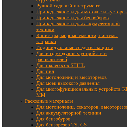
Ручной садовый инструмент
Принадлежности для мотокос и кусторез
Принадлежности для бензобуров
Принадлежности для аккумуляторной
техники
Канистры, мерные ёмкости, системы
заправки
Индивидуальные средства защиты
Для воздуходувных устройств и
распылителей
Для пылесосов STIHL
Для пил
Для мотоножниц и высоторезов
Для моек высокого давления
Для многофункциональных устройств K
MM
Расходные материалы
Для мотоножниц, секаторов, высоторезо
Для аккумуляторной техники
Для бензобуров
Для бензорезов TS, GS