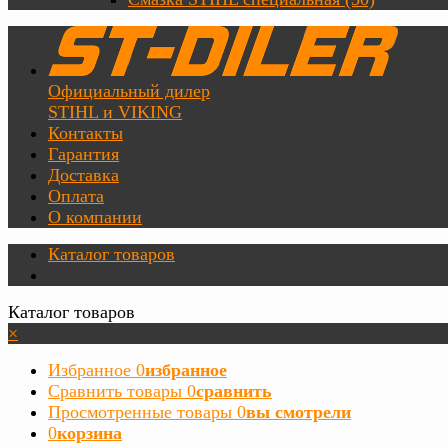
Официальный дилер
STIHL и VIKING
Контакты
Гарантия
Доставка
Оплата
О компании
Каталог товаров
Каталог товаров
×
Избранное
0
избранное
Сравнить товары
0
сравнить
Просмотренные товары
0
вы смотрели
0
корзина