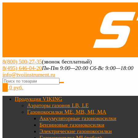
8(800) 500-27-35
(звонок бесплатный)
8(495) 646-04-20
Пн-Пт 9:00—20:00 Сб-Вс 9:00—18:00
info@tvoiinstrument.ru
0
0 руб.
Продукция VIKING
Аэраторы газонов LB, LE
Газонокосилки ME, MB, MI, MA
Аккумуляторные газонокосилки
Бензиновые газонокосилки
Электрические газонокосилки
Газонокосилка MI (робот)