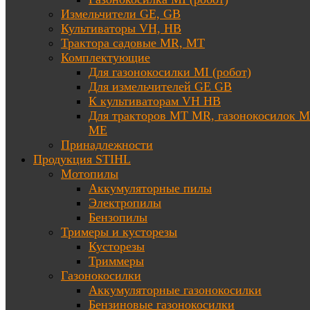
Измельчители GE, GB
Культиваторы VH, HB
Трактора садовые MR, MT
Комплектующие
Для газонокосилки MI (робот)
Для измельчителей GE GB
К культиваторам VH HB
Для тракторов МТ MR, газонокосилок 
ME
Принадлежности
Продукция STIHL
Мотопилы
Аккумуляторные пилы
Электропилы
Бензопилы
Тримеры и кусторезы
Кусторезы
Триммеры
Газонокосилки
Аккумуляторные газонокосилки
Бензиновые газонокосилки