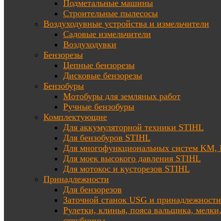
Подметальные машины
Строительные пылесосы
Воздуходувные устройства и измельчители
Садовые измельчители
Воздуходувки
Бензорезы
Цепные бензорезы
Дисковые бензорезы
Бензобуры
Мотобуры для земляных работ
Ручные бензобуры
Комплектующие
Для аккумуляторной техники STIHL
Для бензобуров STIHL
Для многофункциональных систем KM
Для моек высокого давления STIHL
Для мотокос и кусторезов STIHL
Принадлежности
Для бензорезов
Заточной станок USG и принадлежности
Рулетки, клинья, пояса вальщика, мелки
струбцины