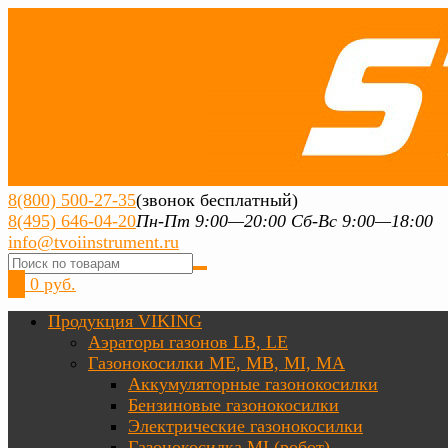
8(800) 500-27-35
(звонок бесплатный)
8(495) 646-04-20
Пн-Пт 9:00—20:00 Сб-Вс 9:00—18:00
info@tvoiinstrument.ru
0
0 руб.
Продукция VIKING
Аэраторы газонов LB, LE
Газонокосилки ME, MB, MI, MA
Аккумуляторные газонокосилки
Бензиновые газонокосилки
Электрические газонокосилки
Газонокосилка MI (робот)