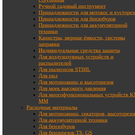
Ручной садовый инструмент
Принадлежности для мотокос и кусторез
Принадлежности для бензобуров
Принадлежности для аккумуляторной
техники
Канистры, мерные ёмкости, системы
заправки
Индивидуальные средства защиты
Для воздуходувных устройств и
распылителей
Для пылесосов STIHL
Для пил
Для мотоножниц и высоторезов
Для моек высокого давления
Для многофункциональных устройств K
MM
Расходные материалы
Для мотоножниц, секаторов, высоторезо
Для аккумуляторной техники
Для бензобуров
Для бензорезов TS, GS