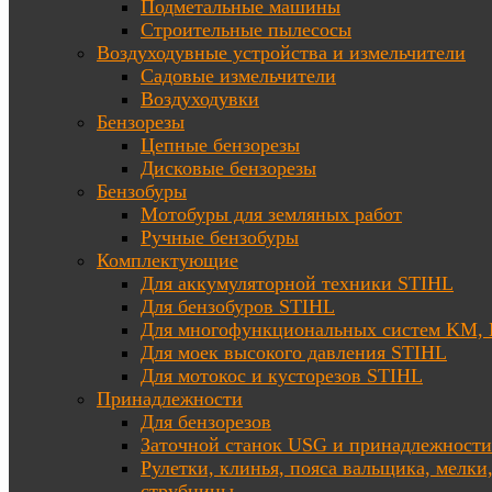
Подметальные машины
Строительные пылесосы
Воздуходувные устройства и измельчители
Садовые измельчители
Воздуходувки
Бензорезы
Цепные бензорезы
Дисковые бензорезы
Бензобуры
Мотобуры для земляных работ
Ручные бензобуры
Комплектующие
Для аккумуляторной техники STIHL
Для бензобуров STIHL
Для многофункциональных систем KM
Для моек высокого давления STIHL
Для мотокос и кусторезов STIHL
Принадлежности
Для бензорезов
Заточной станок USG и принадлежности
Рулетки, клинья, пояса вальщика, мелки
струбцины