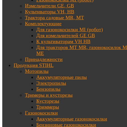
Измельчители GE, GB
Культиваторы VH, HB
Трактора садовые MR, MT
Комплектующие
Для газонокосилки MI (робот)
Для измельчителей GE GB
К культиваторам VH HB
Для тракторов МТ MR, газонокосилок 
ME
Принадлежности
Продукция STIHL
Мотопилы
Аккумуляторные пилы
Электропилы
Бензопилы
Тримеры и кусторезы
Кусторезы
Триммеры
Газонокосилки
Аккумуляторные газонокосилки
Бензиновые газонокосилки