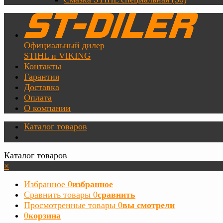
Официальный дилер
STIHL и VIKING
Контакты
Гарантия
Доставка
Оплата
О компании
Каталог товаров
Каталог товаров
×
Избранное
0
избранное
Сравнить товары
0
сравнить
Просмотренные товары
0
вы смотрели
0
корзина