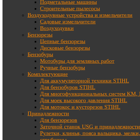
Подметальные машины
Строительные пылесосы
Воздуходувные устройства и измельчители
Садовые измельчители
Воздуходувки
Бензорезы
Цепные бензорезы
Дисковые бензорезы
Бензобуры
Мотобуры для земляных работ
Ручные бензобуры
Комплектующие
Для аккумуляторной техники STIHL
Для бензобуров STIHL
Для многофункциональных систем KM
Для моек высокого давления STIHL
Для мотокос и кусторезов STIHL
Принадлежности
Для бензорезов
Заточной станок USG и принадлежности
Рулетки, клинья, пояса вальщика, мелки
струбцины