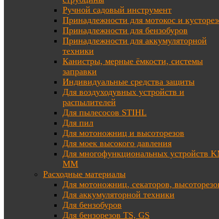
Ручной садовый инструмент
Принадлежности для мотокос и кусторез
Принадлежности для бензобуров
Принадлежности для аккумуляторной
техники
Канистры, мерные ёмкости, системы
заправки
Индивидуальные средства защиты
Для воздуходувных устройств и
распылителей
Для пылесосов STIHL
Для пил
Для мотоножниц и высоторезов
Для моек высокого давления
Для многофункциональных устройств K
MM
Расходные материалы
Для мотоножниц, секаторов, высоторезо
Для аккумуляторной техники
Для бензобуров
Для бензорезов TS, GS