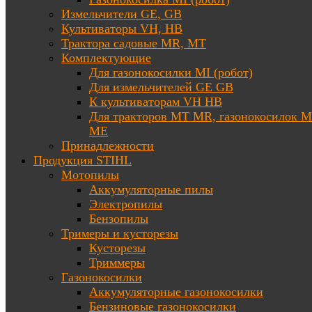
Измельчители GE, GB
Культиваторы VH, HB
Трактора садовые MR, MT
Комплектующие
Для газонокосилки MI (робот)
Для измельчителей GE GB
К культиваторам VH HB
Для тракторов МТ MR, газонокосилок 
ME
Принадлежности
Продукция STIHL
Мотопилы
Аккумуляторные пилы
Электропилы
Бензопилы
Тримеры и кусторезы
Кусторезы
Триммеры
Газонокосилки
Аккумуляторные газонокосилки
Бензиновые газонокосилки