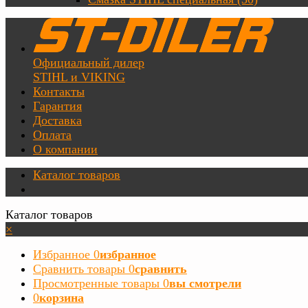
Официальный дилер
STIHL и VIKING
Контакты
Гарантия
Доставка
Оплата
О компании
Каталог товаров
Каталог товаров
×
Избранное
0
избранное
Сравнить товары
0
сравнить
Просмотренные товары
0
вы смотрели
0
корзина