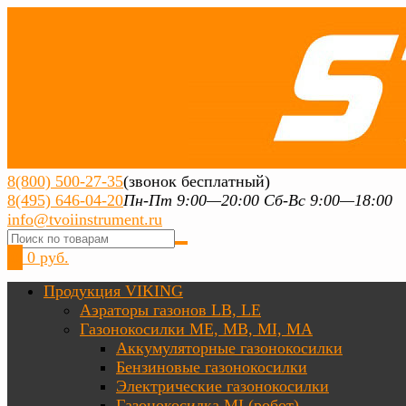
8(800) 500-27-35
(звонок бесплатный)
8(495) 646-04-20
Пн-Пт 9:00—20:00 Сб-Вс 9:00—18:00
info@tvoiinstrument.ru
0
0 руб.
Продукция VIKING
Аэраторы газонов LB, LE
Газонокосилки ME, MB, MI, MA
Аккумуляторные газонокосилки
Бензиновые газонокосилки
Электрические газонокосилки
Газонокосилка MI (робот)