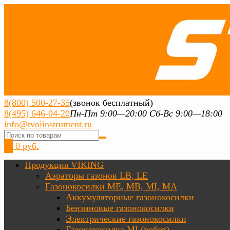
8(800) 500-27-35
(звонок бесплатный)
8(495) 646-04-20
Пн-Пт 9:00—20:00 Сб-Вс 9:00—18:00
info@tvoiinstrument.ru
0
0 руб.
Продукция VIKING
Аэраторы газонов LB, LE
Газонокосилки ME, MB, MI, MA
Аккумуляторные газонокосилки
Бензиновые газонокосилки
Электрические газонокосилки
Газонокосилка MI (робот)