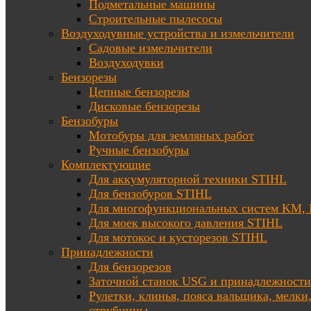
Подметальные машины
Строительные пылесосы
Воздуходувные устройства и измельчители
Садовые измельчители
Воздуходувки
Бензорезы
Цепные бензорезы
Дисковые бензорезы
Бензобуры
Мотобуры для земляных работ
Ручные бензобуры
Комплектующие
Для аккумуляторной техники STIHL
Для бензобуров STIHL
Для многофункциональных систем KM
Для моек высокого давления STIHL
Для мотокос и кусторезов STIHL
Принадлежности
Для бензорезов
Заточной станок USG и принадлежности
Рулетки, клинья, пояса вальщика, мелки
струбцины