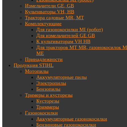
Измельчители GE, GB
Культиваторы VH, HB
Трактора садовые MR, MT
Комплектующие
Для газонокосилки MI (робот)
Для измельчителей GE GB
К культиваторам VH HB
Для тракторов МТ MR, газонокосилок 
ME
Принадлежности
Продукция STIHL
Мотопилы
Аккумуляторные пилы
Электропилы
Бензопилы
Тримеры и кусторезы
Кусторезы
Триммеры
Газонокосилки
Аккумуляторные газонокосилки
Бензиновые газонокосилки