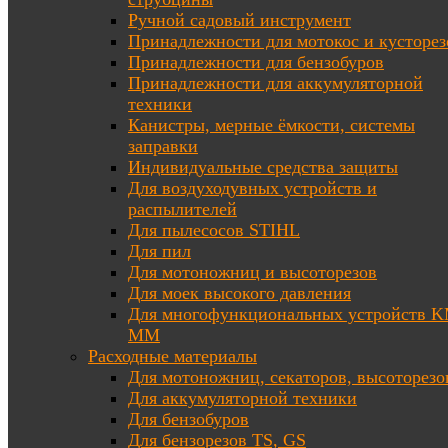
Ручной садовый инструмент
Принадлежности для мотокос и кусторез
Принадлежности для бензобуров
Принадлежности для аккумуляторной
техники
Канистры, мерные ёмкости, системы
заправки
Индивидуальные средства защиты
Для воздуходувных устройств и
распылителей
Для пылесосов STIHL
Для пил
Для мотоножниц и высоторезов
Для моек высокого давления
Для многофункциональных устройств K
MM
Расходные материалы
Для мотоножниц, секаторов, высоторезо
Для аккумуляторной техники
Для бензобуров
Для бензорезов TS, GS