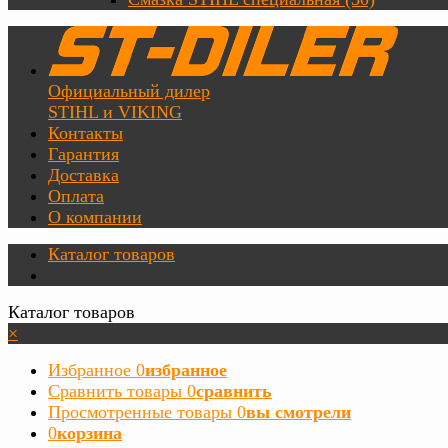
Официальный дилер
STIHL и VIKING
Контакты
Гарантия
Доставка
Оплата
О компании
Каталог товаров
Каталог товаров
×
Избранное
0
избранное
Сравнить товары
0
сравнить
Просмотренные товары
0
вы смотрели
0
корзина