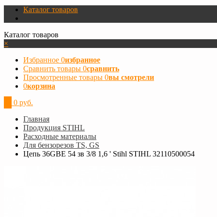
Каталог товаров
Каталог товаров
×
Избранное
0
избранное
Сравнить товары
0
сравнить
Просмотренные товары
0
вы смотрели
0
корзина
0
0 руб.
Главная
Продукция STIHL
Расходные материалы
Для бензорезов TS, GS
Цепь 36GBE 54 зв 3/8 1,6 ' Stihl STIHL 32110500054