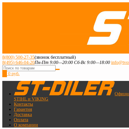
8(800) 500-27-35
(звонок бесплатный)
8(495) 646-04-20
Пн-Пт 9:00—20:00 Сб-Вс 9:00—18:00
info@tvoi
0
0 руб.
Офици
STIHL и VIKING
Контакты
Гарантия
Доставка
Оплата
О компании