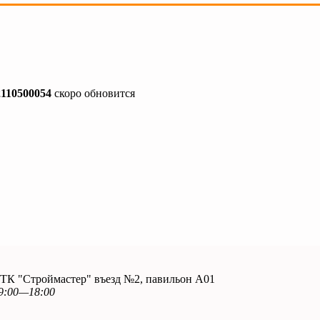
2110500054
скоро обновится
. ТК "Строймастер" въезд №2, павильон А01
9:00—18:00