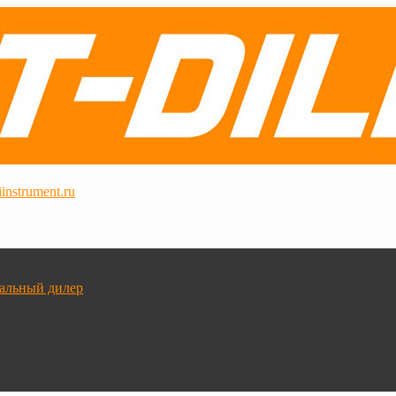
instrument.ru
альный дилер