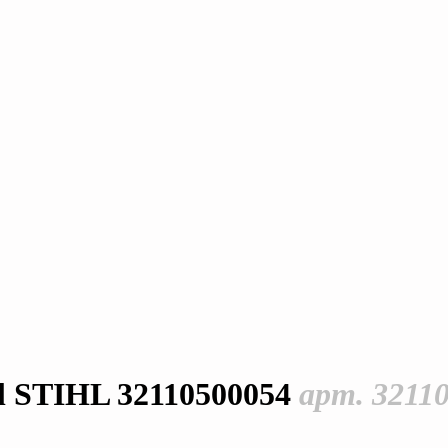
ihl STIHL 32110500054
арт. 3211