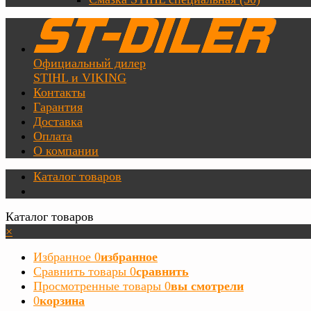
Официальный дилер
STIHL и VIKING
Контакты
Гарантия
Доставка
Оплата
О компании
Каталог товаров
Каталог товаров
×
Избранное
0
избранное
Сравнить товары
0
сравнить
Просмотренные товары
0
вы смотрели
0
корзина