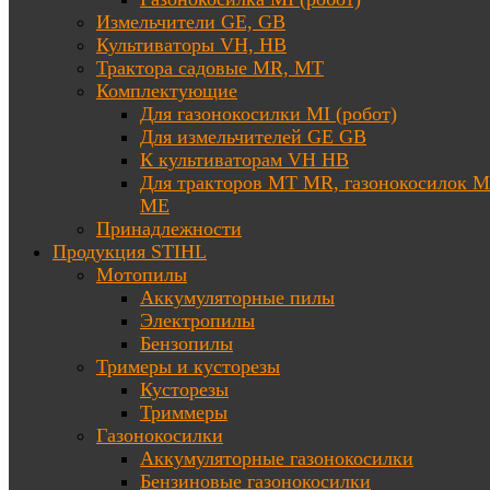
Измельчители GE, GB
Культиваторы VH, HB
Трактора садовые MR, MT
Комплектующие
Для газонокосилки MI (робот)
Для измельчителей GE GB
К культиваторам VH HB
Для тракторов МТ MR, газонокосилок 
ME
Принадлежности
Продукция STIHL
Мотопилы
Аккумуляторные пилы
Электропилы
Бензопилы
Тримеры и кусторезы
Кусторезы
Триммеры
Газонокосилки
Аккумуляторные газонокосилки
Бензиновые газонокосилки