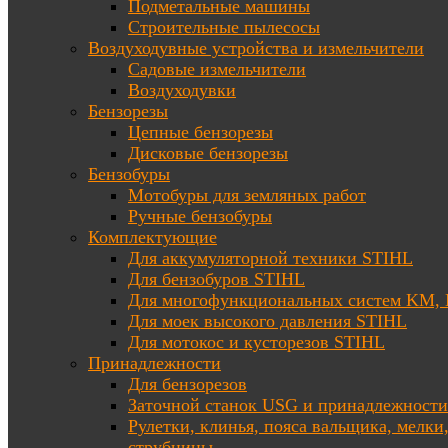
Подметальные машины
Строительные пылесосы
Воздуходувные устройства и измельчители
Садовые измельчители
Воздуходувки
Бензорезы
Цепные бензорезы
Дисковые бензорезы
Бензобуры
Мотобуры для земляных работ
Ручные бензобуры
Комплектующие
Для аккумуляторной техники STIHL
Для бензобуров STIHL
Для многофункциональных систем KM
Для моек высокого давления STIHL
Для мотокос и кусторезов STIHL
Принадлежности
Для бензорезов
Заточной станок USG и принадлежности
Рулетки, клинья, пояса вальщика, мелки
струбцины