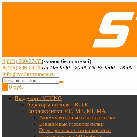
8(800) 500-27-35
(звонок бесплатный)
8(495) 646-04-20
Пн-Пт 9:00—20:00 Сб-Вс 9:00—18:00
info@tvoiinstrument.ru
0
0 руб.
Продукция VIKING
Аэраторы газонов LB, LE
Газонокосилки ME, MB, MI, MA
Аккумуляторные газонокосилки
Бензиновые газонокосилки
Электрические газонокосилки
Газонокосилка MI (робот)