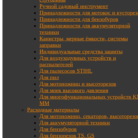
Ручной садовый инструмент
Принадлежности для мотокос и кусторез
Принадлежности для бензобуров
Принадлежности для аккумуляторной
техники
Канистры, мерные ёмкости, системы
заправки
Индивидуальные средства защиты
Для воздуходувных устройств и
распылителей
Для пылесосов STIHL
Для пил
Для мотоножниц и высоторезов
Для моек высокого давления
Для многофункциональных устройств K
MM
Расходные материалы
Для мотоножниц, секаторов, высоторезо
Для аккумуляторной техники
Для бензобуров
Для бензорезов TS, GS