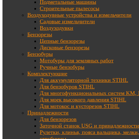
Подметальные машины
Строительные пылесосы
Воздуходувные устройства и измельчители
Садовые измельчители
Воздуходувки
Бензорезы
Цепные бензорезы
Дисковые бензорезы
Бензобуры
Мотобуры для земляных работ
Ручные бензобуры
Комплектующие
Для аккумуляторной техники STIHL
Для бензобуров STIHL
Для многофункциональных систем KM
Для моек высокого давления STIHL
Для мотокос и кусторезов STIHL
Принадлежности
Для бензорезов
Заточной станок USG и принадлежности
Рулетки, клинья, пояса вальщика, мелки
струбцины