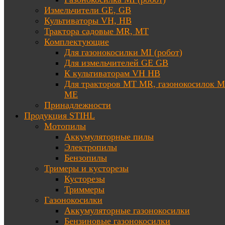
Измельчители GE, GB
Культиваторы VH, HB
Трактора садовые MR, MT
Комплектующие
Для газонокосилки MI (робот)
Для измельчителей GE GB
К культиваторам VH HB
Для тракторов МТ MR, газонокосилок 
ME
Принадлежности
Продукция STIHL
Мотопилы
Аккумуляторные пилы
Электропилы
Бензопилы
Тримеры и кусторезы
Кусторезы
Триммеры
Газонокосилки
Аккумуляторные газонокосилки
Бензиновые газонокосилки