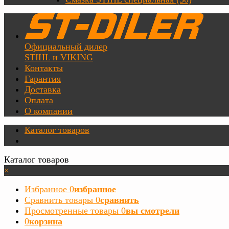
Официальный дилер
STIHL и VIKING
Контакты
Гарантия
Доставка
Оплата
О компании
Каталог товаров
Каталог товаров
×
Избранное
0
избранное
Сравнить товары
0
сравнить
Просмотренные товары
0
вы смотрели
0
корзина