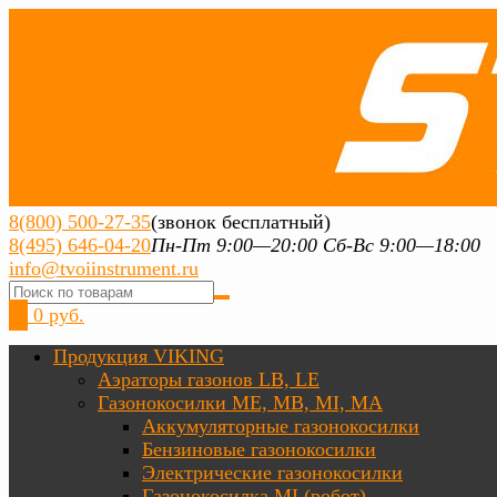
8(800) 500-27-35
(звонок бесплатный)
8(495) 646-04-20
Пн-Пт 9:00—20:00 Сб-Вс 9:00—18:00
info@tvoiinstrument.ru
0
0 руб.
Продукция VIKING
Аэраторы газонов LB, LE
Газонокосилки ME, MB, MI, MA
Аккумуляторные газонокосилки
Бензиновые газонокосилки
Электрические газонокосилки
Газонокосилка MI (робот)