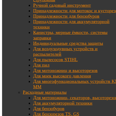
Ручной садовый инструмент
Принадлежности для мотокос и кусторез
Принадлежности для бензобуров
Принадлежности для аккумуляторной
техники
Канистры, мерные ёмкости, системы
заправки
Индивидуальные средства защиты
Для воздуходувных устройств и
распылителей
Для пылесосов STIHL
Для пил
Для мотоножниц и высоторезов
Для моек высокого давления
Для многофункциональных устройств K
MM
Расходные материалы
Для мотоножниц, секаторов, высоторезо
Для аккумуляторной техники
Для бензобуров
Для бензорезов TS, GS