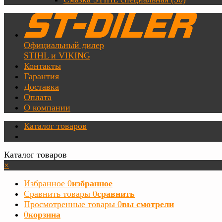
Официальный дилер
STIHL и VIKING
Контакты
Гарантия
Доставка
Оплата
О компании
Каталог товаров
Каталог товаров
×
Избранное
0
избранное
Сравнить товары
0
сравнить
Просмотренные товары
0
вы смотрели
0
корзина