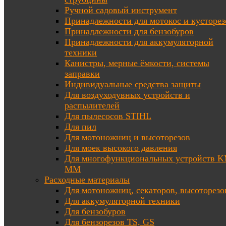
Ручной садовый инструмент
Принадлежности для мотокос и кусторез
Принадлежности для бензобуров
Принадлежности для аккумуляторной
техники
Канистры, мерные ёмкости, системы
заправки
Индивидуальные средства защиты
Для воздуходувных устройств и
распылителей
Для пылесосов STIHL
Для пил
Для мотоножниц и высоторезов
Для моек высокого давления
Для многофункциональных устройств K
MM
Расходные материалы
Для мотоножниц, секаторов, высоторезо
Для аккумуляторной техники
Для бензобуров
Для бензорезов TS, GS