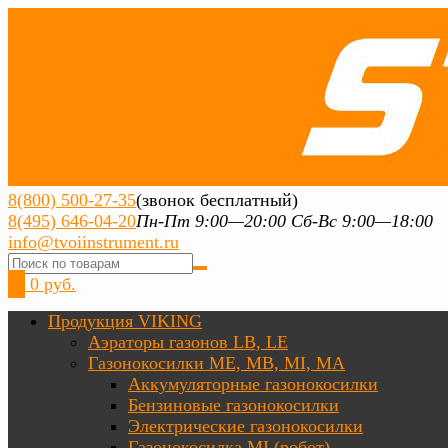
8(800) 500-27-35
(звонок бесплатный)
8(495) 646-04-20
Пн-Пт 9:00—20:00 Сб-Вс 9:00—18:00
info@tvoiinstrument.ru
0
0 руб.
Продукция VIKING
Аэраторы газонов LB, LE
Газонокосилки ME, MB, MI, MA
Аккумуляторные газонокосилки
Бензиновые газонокосилки
Электрические газонокосилки
Газонокосилка MI (робот)