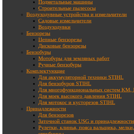
Подметальные машины
Строительные пылесосы
Воздуходувные устройства и измельчители
Садовые измельчители
Воздуходувки
Бензорезы
Цепные бензорезы
Дисковые бензорезы
Бензобуры
Мотобуры для земляных работ
Ручные бензобуры
Комплектующие
Для аккумуляторной техники STIHL
Для бензобуров STIHL
Для многофункциональных систем KM
Для моек высокого давления STIHL
Для мотокос и кусторезов STIHL
Принадлежности
Для бензорезов
Заточной станок USG и принадлежности
Рулетки, клинья, пояса вальщика, мелки
струбцины