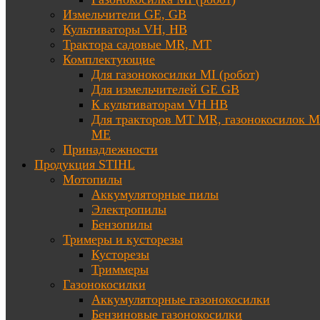
Измельчители GE, GB
Культиваторы VH, HB
Трактора садовые MR, MT
Комплектующие
Для газонокосилки MI (робот)
Для измельчителей GE GB
К культиваторам VH HB
Для тракторов МТ MR, газонокосилок 
ME
Принадлежности
Продукция STIHL
Мотопилы
Аккумуляторные пилы
Электропилы
Бензопилы
Тримеры и кусторезы
Кусторезы
Триммеры
Газонокосилки
Аккумуляторные газонокосилки
Бензиновые газонокосилки