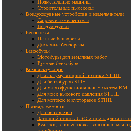
Подметальные машины
Строительные пылесосы
Воздуходувные устройства и измельчители
Садовые измельчители
Воздуходувки
Бензорезы
Цепные бензорезы
Дисковые бензорезы
Бензобуры
Мотобуры для земляных работ
Ручные бензобуры
Комплектующие
Для аккумуляторной техники STIHL
Для бензобуров STIHL
Для многофункциональных систем KM
Для моек высокого давления STIHL
Для мотокос и кусторезов STIHL
Принадлежности
Для бензорезов
Заточной станок USG и принадлежности
Рулетки, клинья, пояса вальщика, мелки
струбцины