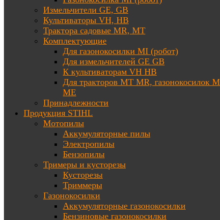
Измельчители GE, GB
Культиваторы VH, HB
Трактора садовые MR, MT
Комплектующие
Для газонокосилки MI (робот)
Для измельчителей GE GB
К культиваторам VH HB
Для тракторов МТ MR, газонокосилок 
ME
Принадлежности
Продукция STIHL
Мотопилы
Аккумуляторные пилы
Электропилы
Бензопилы
Тримеры и кусторезы
Кусторезы
Триммеры
Газонокосилки
Аккумуляторные газонокосилки
Бензиновые газонокосилки