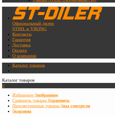
Официальный дилер
STIHL и VIKING
Контакты
Гарантия
Доставка
Оплата
О компании
Каталог товаров
Каталог товаров
×
Избранное
0
избранное
Сравнить товары
0
сравнить
Просмотренные товары
0
вы смотрели
0
корзина