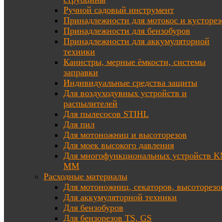
Ручной садовый инструмент
Принадлежности для мотокос и кусторез
Принадлежности для бензобуров
Принадлежности для аккумуляторной
техники
Канистры, мерные ёмкости, системы
заправки
Индивидуальные средства защиты
Для воздуходувных устройств и
распылителей
Для пылесосов STIHL
Для пил
Для мотоножниц и высоторезов
Для моек высокого давления
Для многофункциональных устройств K
MM
Расходные материалы
Для мотоножниц, секаторов, высоторезо
Для аккумуляторной техники
Для бензобуров
Для бензорезов TS, GS