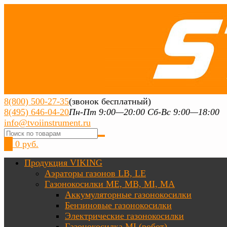
8(800) 500-27-35
(звонок бесплатный)
8(495) 646-04-20
Пн-Пт 9:00—20:00 Сб-Вс 9:00—18:00
info@tvoiinstrument.ru
0
0 руб.
Продукция VIKING
Аэраторы газонов LB, LE
Газонокосилки ME, MB, MI, MA
Аккумуляторные газонокосилки
Бензиновые газонокосилки
Электрические газонокосилки
Газонокосилка MI (робот)