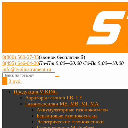
8(800) 500-27-35
(звонок бесплатный)
8(495) 646-04-20
Пн-Пт 9:00—20:00 Сб-Вс 9:00—18:00
info@tvoiinstrument.ru
0
0 руб.
Продукция VIKING
Аэраторы газонов LB, LE
Газонокосилки ME, MB, MI, MA
Аккумуляторные газонокосилки
Бензиновые газонокосилки
Электрические газонокосилки
Газонокосилка MI (робот)