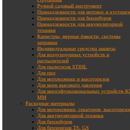
Ручной садовый инструмент
Принадлежности для мотокос и кусторез
Принадлежности для бензобуров
Принадлежности для аккумуляторной
техники
Канистры, мерные ёмкости, системы
заправки
Индивидуальные средства защиты
Для воздуходувных устройств и
распылителей
Для пылесосов STIHL
Для пил
Для мотоножниц и высоторезов
Для моек высокого давления
Для многофункциональных устройств K
MM
Расходные материалы
Для мотоножниц, секаторов, высоторезо
Для аккумуляторной техники
Для бензобуров
Для бензорезов TS, GS