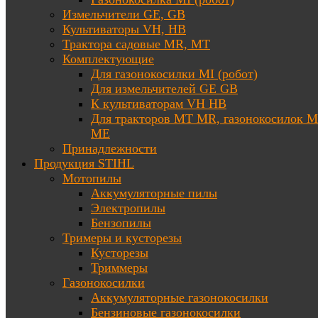
Измельчители GE, GB
Культиваторы VH, HB
Трактора садовые MR, MT
Комплектующие
Для газонокосилки MI (робот)
Для измельчителей GE GB
К культиваторам VH HB
Для тракторов МТ MR, газонокосилок 
ME
Принадлежности
Продукция STIHL
Мотопилы
Аккумуляторные пилы
Электропилы
Бензопилы
Тримеры и кусторезы
Кусторезы
Триммеры
Газонокосилки
Аккумуляторные газонокосилки
Бензиновые газонокосилки