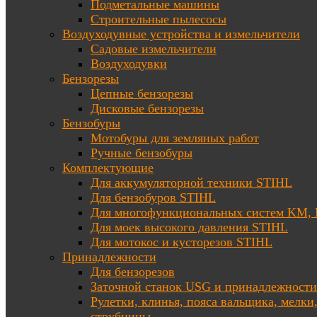
Подметальные машины
Строительные пылесосы
Воздуходувные устройства и измельчители
Садовые измельчители
Воздуходувки
Бензорезы
Цепные бензорезы
Дисковые бензорезы
Бензобуры
Мотобуры для земляных работ
Ручные бензобуры
Комплектующие
Для аккумуляторной техники STIHL
Для бензобуров STIHL
Для многофункциональных систем KM
Для моек высокого давления STIHL
Для мотокос и кусторезов STIHL
Принадлежности
Для бензорезов
Заточной станок USG и принадлежности
Рулетки, клинья, пояса вальщика, мелки
струбцины