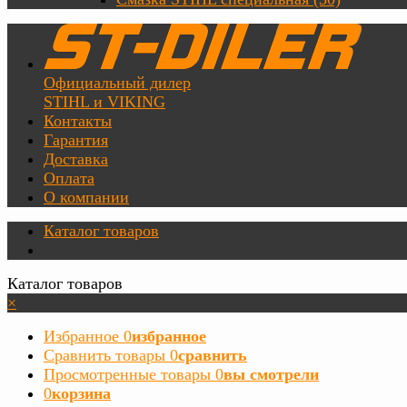
Официальный дилер
STIHL и VIKING
Контакты
Гарантия
Доставка
Оплата
О компании
Каталог товаров
Каталог товаров
×
Избранное
0
избранное
Сравнить товары
0
сравнить
Просмотренные товары
0
вы смотрели
0
корзина