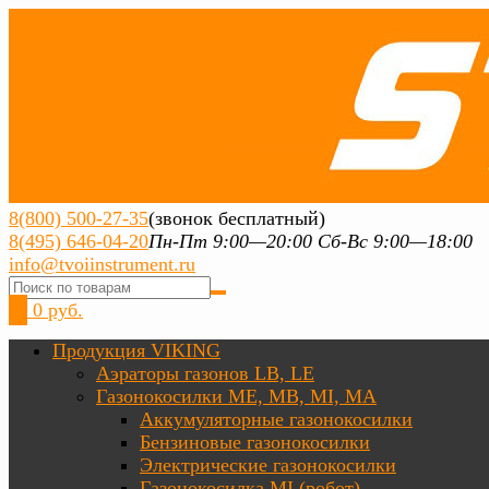
8(800) 500-27-35
(звонок бесплатный)
8(495) 646-04-20
Пн-Пт 9:00—20:00 Сб-Вс 9:00—18:00
info@tvoiinstrument.ru
0
0 руб.
Продукция VIKING
Аэраторы газонов LB, LE
Газонокосилки ME, MB, MI, MA
Аккумуляторные газонокосилки
Бензиновые газонокосилки
Электрические газонокосилки
Газонокосилка MI (робот)