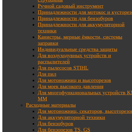
Ручной садовый инструмент
Принадлежности для мотокос и кусторез
Принадлежности для бензобуров
Принадлежности для аккумуляторной
техники
Канистры, мерные ёмкости, системы
заправки
Индивидуальные средства защиты
Для воздуходувных устройств и
распылителей
Для пылесосов STIHL
Для пил
Для мотоножниц и высоторезов
Для моек высокого давления
Для многофункциональных устройств K
MM
Расходные материалы
Для мотоножниц, секаторов, высоторезо
Для аккумуляторной техники
Для бензобуров
Для бензорезов TS, GS