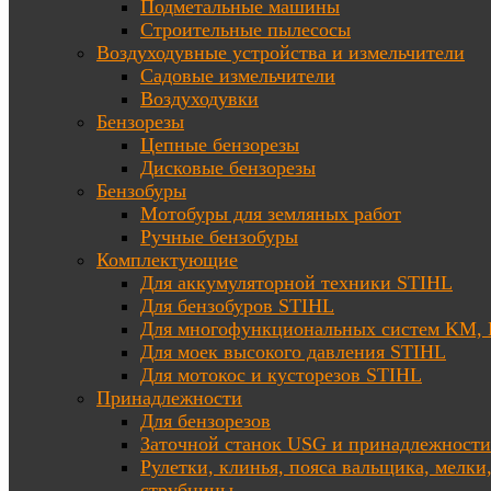
Подметальные машины
Строительные пылесосы
Воздуходувные устройства и измельчители
Садовые измельчители
Воздуходувки
Бензорезы
Цепные бензорезы
Дисковые бензорезы
Бензобуры
Мотобуры для земляных работ
Ручные бензобуры
Комплектующие
Для аккумуляторной техники STIHL
Для бензобуров STIHL
Для многофункциональных систем KM
Для моек высокого давления STIHL
Для мотокос и кусторезов STIHL
Принадлежности
Для бензорезов
Заточной станок USG и принадлежности
Рулетки, клинья, пояса вальщика, мелки
струбцины