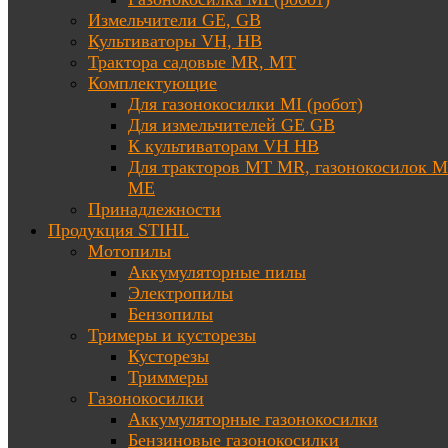
Измельчители GE, GB
Культиваторы VH, HB
Трактора садовые MR, MT
Комплектующие
Для газонокосилки MI (робот)
Для измельчителей GE GB
К культиваторам VH HB
Для тракторов МТ MR, газонокосилок 
ME
Принадлежности
Продукция STIHL
Мотопилы
Аккумуляторные пилы
Электропилы
Бензопилы
Тримеры и кусторезы
Кусторезы
Триммеры
Газонокосилки
Аккумуляторные газонокосилки
Бензиновые газонокосилки