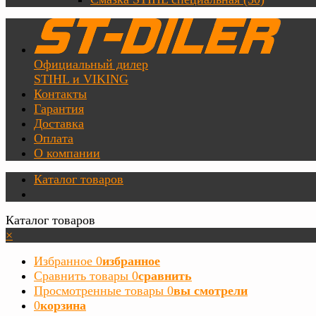
Официальный дилер
STIHL и VIKING
Контакты
Гарантия
Доставка
Оплата
О компании
Каталог товаров
Каталог товаров
×
Избранное
0
избранное
Сравнить товары
0
сравнить
Просмотренные товары
0
вы смотрели
0
корзина