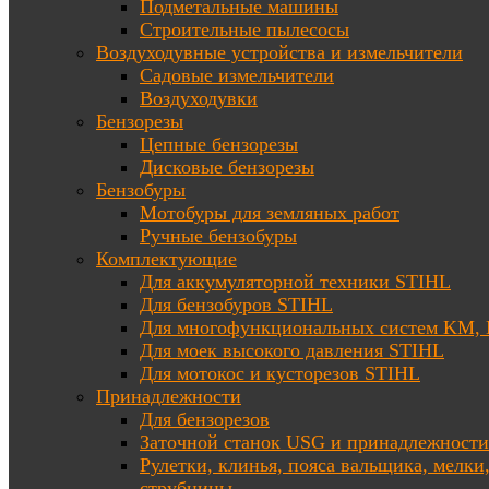
Подметальные машины
Строительные пылесосы
Воздуходувные устройства и измельчители
Садовые измельчители
Воздуходувки
Бензорезы
Цепные бензорезы
Дисковые бензорезы
Бензобуры
Мотобуры для земляных работ
Ручные бензобуры
Комплектующие
Для аккумуляторной техники STIHL
Для бензобуров STIHL
Для многофункциональных систем KM
Для моек высокого давления STIHL
Для мотокос и кусторезов STIHL
Принадлежности
Для бензорезов
Заточной станок USG и принадлежности
Рулетки, клинья, пояса вальщика, мелки
струбцины