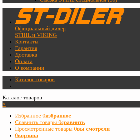
Официальный дилер
STIHL и VIKING
Контакты
Гарантия
Доставка
Оплата
О компании
Каталог товаров
Каталог товаров
×
Избранное
0
избранное
Сравнить товары
0
сравнить
Просмотренные товары
0
вы смотрели
0
корзина