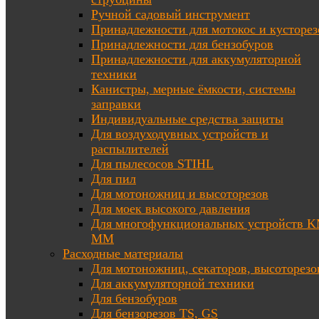
Ручной садовый инструмент
Принадлежности для мотокос и кусторез
Принадлежности для бензобуров
Принадлежности для аккумуляторной
техники
Канистры, мерные ёмкости, системы
заправки
Индивидуальные средства защиты
Для воздуходувных устройств и
распылителей
Для пылесосов STIHL
Для пил
Для мотоножниц и высоторезов
Для моек высокого давления
Для многофункциональных устройств K
MM
Расходные материалы
Для мотоножниц, секаторов, высоторезо
Для аккумуляторной техники
Для бензобуров
Для бензорезов TS, GS