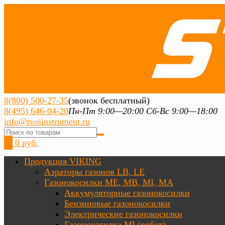
8(800) 500-27-35
(звонок бесплатный)
8(495) 646-04-20
Пн-Пт 9:00—20:00 Сб-Вс 9:00—18:00
info@tvoiinstrument.ru
0
0 руб.
Продукция VIKING
Аэраторы газонов LB, LE
Газонокосилки ME, MB, MI, MA
Аккумуляторные газонокосилки
Бензиновые газонокосилки
Электрические газонокосилки
Газонокосилка MI (робот)