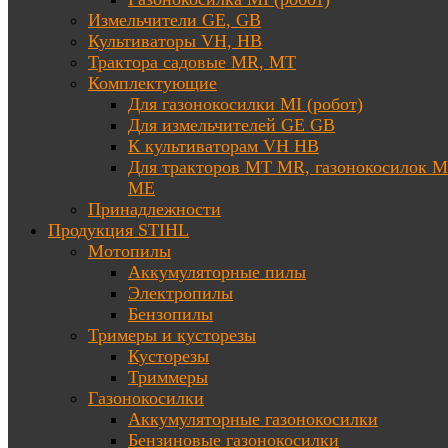
Измельчители GE, GB
Культиваторы VH, HB
Трактора садовые MR, MT
Комплектующие
Для газонокосилки MI (робот)
Для измельчителей GE GB
К культиваторам VH HB
Для тракторов МТ MR, газонокосилок 
ME
Принадлежности
Продукция STIHL
Мотопилы
Аккумуляторные пилы
Электропилы
Бензопилы
Тримеры и кусторезы
Кусторезы
Триммеры
Газонокосилки
Аккумуляторные газонокосилки
Бензиновые газонокосилки