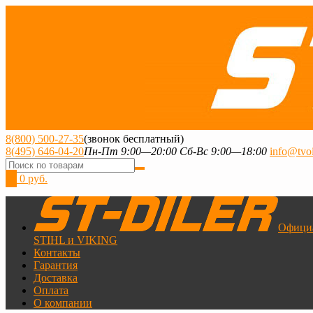
8(800) 500-27-35
(звонок бесплатный)
8(495) 646-04-20
Пн-Пт 9:00—20:00 Сб-Вс 9:00—18:00
info@tvoi
0
0 руб.
Офици
STIHL и VIKING
Контакты
Гарантия
Доставка
Оплата
О компании