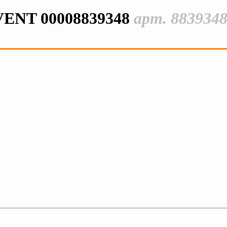
ENT 00008839348
арт. 883934