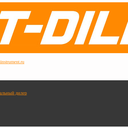
instrument.ru
альный дилер