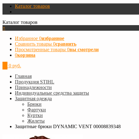
Каталог товаров
Каталог товаров
×
Избранное
0
избранное
Сравнить товары
0
сравнить
Просмотренные товары
0
вы смотрели
0
корзина
0
0 руб.
Главная
Продукция STIHL
Принадлежности
Индивидуальные средства защиты
Защитная одежда
Брюки
Фартуки
Куртки
Жилеты
Защитные брюки DYNAMIC VENT 00008839348