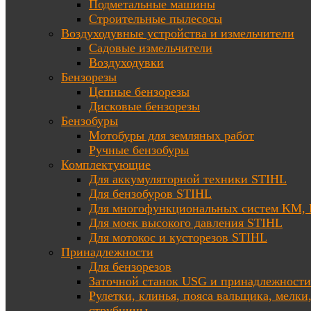
Подметальные машины
Строительные пылесосы
Воздуходувные устройства и измельчители
Садовые измельчители
Воздуходувки
Бензорезы
Цепные бензорезы
Дисковые бензорезы
Бензобуры
Мотобуры для земляных работ
Ручные бензобуры
Комплектующие
Для аккумуляторной техники STIHL
Для бензобуров STIHL
Для многофункциональных систем KM
Для моек высокого давления STIHL
Для мотокос и кусторезов STIHL
Принадлежности
Для бензорезов
Заточной станок USG и принадлежности
Рулетки, клинья, пояса вальщика, мелки
струбцины