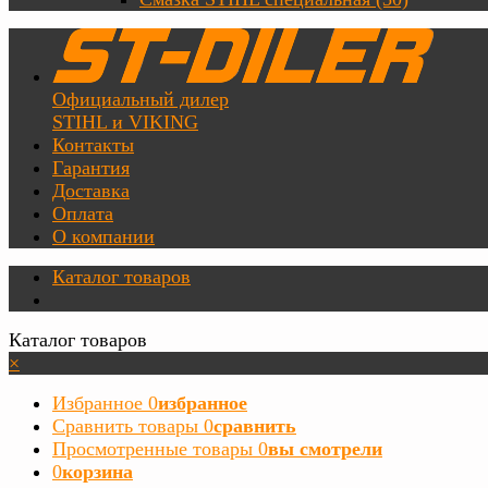
Официальный дилер
STIHL и VIKING
Контакты
Гарантия
Доставка
Оплата
О компании
Каталог товаров
Каталог товаров
×
Избранное
0
избранное
Сравнить товары
0
сравнить
Просмотренные товары
0
вы смотрели
0
корзина