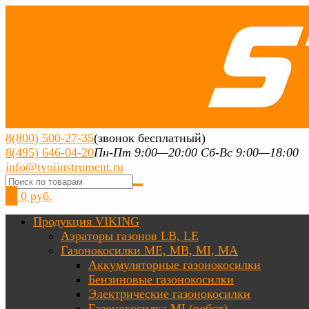
8(800) 500-27-35
(звонок бесплатный)
8(495) 646-04-20
Пн-Пт 9:00—20:00 Сб-Вс 9:00—18:00
info@tvoiinstrument.ru
0
0 руб.
Продукция VIKING
Аэраторы газонов LB, LE
Газонокосилки ME, MB, MI, MA
Аккумуляторные газонокосилки
Бензиновые газонокосилки
Электрические газонокосилки
Газонокосилка MI (робот)