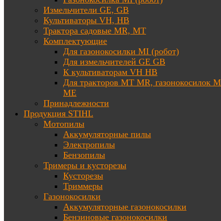
Измельчители GE, GB
Культиваторы VH, HB
Трактора садовые MR, MT
Комплектующие
Для газонокосилки MI (робот)
Для измельчителей GE GB
К культиваторам VH HB
Для тракторов МТ MR, газонокосилок 
ME
Принадлежности
Продукция STIHL
Мотопилы
Аккумуляторные пилы
Электропилы
Бензопилы
Тримеры и кусторезы
Кусторезы
Триммеры
Газонокосилки
Аккумуляторные газонокосилки
Бензиновые газонокосилки