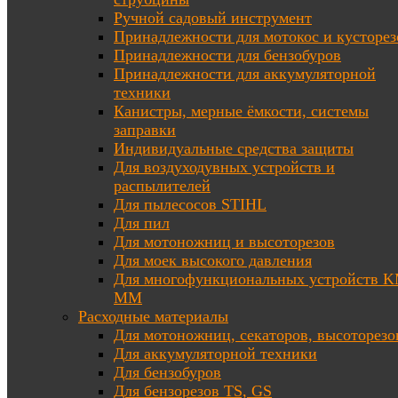
Ручной садовый инструмент
Принадлежности для мотокос и кусторез
Принадлежности для бензобуров
Принадлежности для аккумуляторной
техники
Канистры, мерные ёмкости, системы
заправки
Индивидуальные средства защиты
Для воздуходувных устройств и
распылителей
Для пылесосов STIHL
Для пил
Для мотоножниц и высоторезов
Для моек высокого давления
Для многофункциональных устройств K
MM
Расходные материалы
Для мотоножниц, секаторов, высоторезо
Для аккумуляторной техники
Для бензобуров
Для бензорезов TS, GS