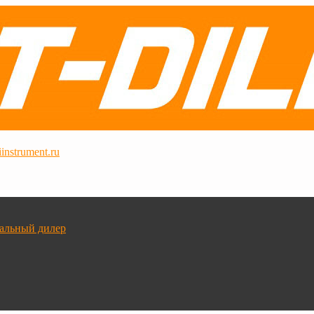
instrument.ru
альный дилер