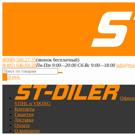
8(800) 500-27-35
(звонок бесплатный)
8(495) 646-04-20
Пн-Пт 9:00—20:00 Сб-Вс 9:00—18:00
info@tvoi
0
0 руб.
Офици
STIHL и VIKING
Контакты
Гарантия
Доставка
Оплата
О компании