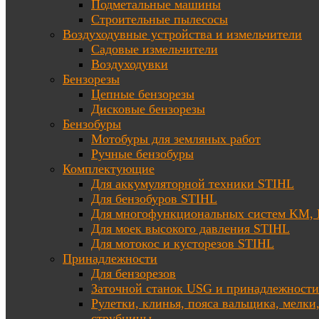
Подметальные машины
Строительные пылесосы
Воздуходувные устройства и измельчители
Садовые измельчители
Воздуходувки
Бензорезы
Цепные бензорезы
Дисковые бензорезы
Бензобуры
Мотобуры для земляных работ
Ручные бензобуры
Комплектующие
Для аккумуляторной техники STIHL
Для бензобуров STIHL
Для многофункциональных систем KM
Для моек высокого давления STIHL
Для мотокос и кусторезов STIHL
Принадлежности
Для бензорезов
Заточной станок USG и принадлежности
Рулетки, клинья, пояса вальщика, мелки
струбцины