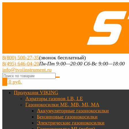
8(800) 500-27-35
(звонок бесплатный)
8(495) 646-04-20
Пн-Пт 9:00—20:00 Сб-Вс 9:00—18:00
info@tvoiinstrument.ru
0
0 руб.
Продукция VIKING
Аэраторы газонов LB, LE
Газонокосилки ME, MB, MI, MA
Аккумуляторные газонокосилки
Бензиновые газонокосилки
Электрические газонокосилки
Газонокосилка MI (робот)