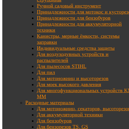
Ручной садовый инструмент
Принадлежности для мотокос и кусторез
Принадлежности для бензобуров
Принадлежности для аккумуляторной
техники
Канистры, мерные ёмкости, системы
заправки
Индивидуальные средства защиты
Для воздуходувных устройств и
распылителей
Для пылесосов STIHL
Для пил
Для мотоножниц и высоторезов
Для моек высокого давления
Для многофункциональных устройств K
MM
Расходные материалы
Для мотоножниц, секаторов, высоторезо
Для аккумуляторной техники
Для бензобуров
Для бензорезов TS, GS