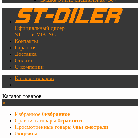
Официальный дилер
STIHL и VIKING
Контакты
Гарантия
Доставка
Оплата
О компании
Каталог товаров
Каталог товаров
×
Избранное
0
избранное
Сравнить товары
0
сравнить
Просмотренные товары
0
вы смотрели
0
корзина