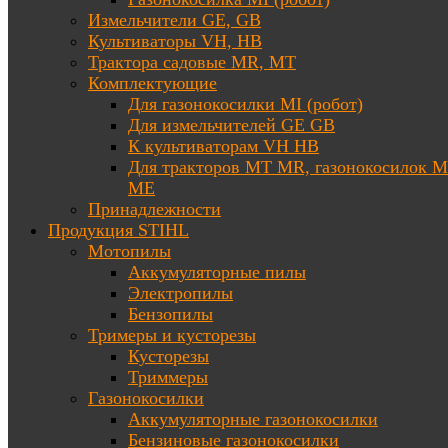
Измельчители GE, GB
Культиваторы VH, HB
Трактора садовые MR, MT
Комплектующие
Для газонокосилки MI (робот)
Для измельчителей GE GB
К культиваторам VH HB
Для тракторов МТ MR, газонокосилок 
ME
Принадлежности
Продукция STIHL
Мотопилы
Аккумуляторные пилы
Электропилы
Бензопилы
Тримеры и кусторезы
Кусторезы
Триммеры
Газонокосилки
Аккумуляторные газонокосилки
Бензиновые газонокосилки