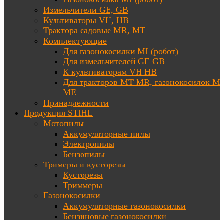
Измельчители GE, GB
Культиваторы VH, HB
Трактора садовые MR, MT
Комплектующие
Для газонокосилки MI (робот)
Для измельчителей GE GB
К культиваторам VH HB
Для тракторов МТ MR, газонокосилок 
ME
Принадлежности
Продукция STIHL
Мотопилы
Аккумуляторные пилы
Электропилы
Бензопилы
Тримеры и кусторезы
Кусторезы
Триммеры
Газонокосилки
Аккумуляторные газонокосилки
Бензиновые газонокосилки