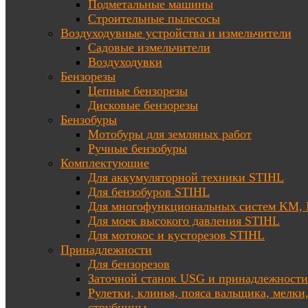
Подметальные машины
Строительные пылесосы
Воздуходувные устройства и измельчители
Садовые измельчители
Воздуходувки
Бензорезы
Цепные бензорезы
Дисковые бензорезы
Бензобуры
Мотобуры для земляных работ
Ручные бензобуры
Комплектующие
Для аккумуляторной техники STIHL
Для бензобуров STIHL
Для многофункциональных систем KM
Для моек высокого давления STIHL
Для мотокос и кусторезов STIHL
Принадлежности
Для бензорезов
Заточной станок USG и принадлежности
Рулетки, клинья, пояса вальщика, мелки
струбцины