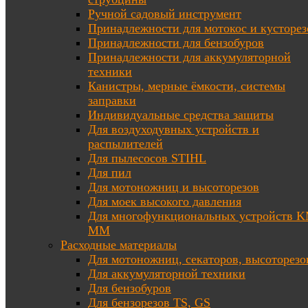
Ручной садовый инструмент
Принадлежности для мотокос и кусторез
Принадлежности для бензобуров
Принадлежности для аккумуляторной
техники
Канистры, мерные ёмкости, системы
заправки
Индивидуальные средства защиты
Для воздуходувных устройств и
распылителей
Для пылесосов STIHL
Для пил
Для мотоножниц и высоторезов
Для моек высокого давления
Для многофункциональных устройств K
MM
Расходные материалы
Для мотоножниц, секаторов, высоторезо
Для аккумуляторной техники
Для бензобуров
Для бензорезов TS, GS