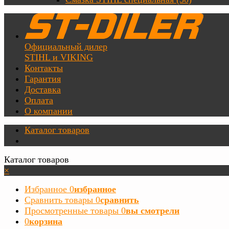
Официальный дилер
STIHL и VIKING
Контакты
Гарантия
Доставка
Оплата
О компании
Каталог товаров
Каталог товаров
×
Избранное
0
избранное
Сравнить товары
0
сравнить
Просмотренные товары
0
вы смотрели
0
корзина