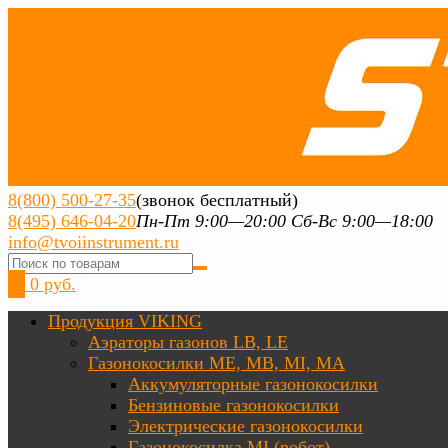
8(800) 500-27-35
(звонок бесплатный)
8(495) 646-04-20
Пн-Пт 9:00—20:00 Сб-Вс 9:00—18:00
info@tvoiinstrument.ru
0
0 руб.
Продукция VIKING
Аэраторы газонов LB, LE
Газонокосилки ME, MB, MI, MA
Аккумуляторные газонокосилки
Бензиновые газонокосилки
Электрические газонокосилки
Газонокосилка MI (робот)