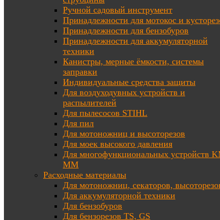
Ручной садовый инструмент
Принадлежности для мотокос и кусторез
Принадлежности для бензобуров
Принадлежности для аккумуляторной
техники
Канистры, мерные ёмкости, системы
заправки
Индивидуальные средства защиты
Для воздуходувных устройств и
распылителей
Для пылесосов STIHL
Для пил
Для мотоножниц и высоторезов
Для моек высокого давления
Для многофункциональных устройств K
MM
Расходные материалы
Для мотоножниц, секаторов, высоторезо
Для аккумуляторной техники
Для бензобуров
Для бензорезов TS, GS