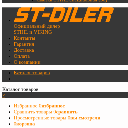
Официальный дилер
STIHL и VIKING
Контакты
Гарантия
Доставка
Оплата
О компании
Каталог товаров
Каталог товаров
×
Избранное
0
избранное
Сравнить товары
0
сравнить
Просмотренные товары
0
вы смотрели
0
корзина