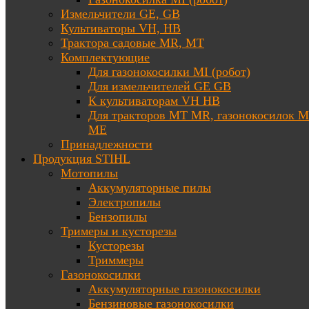
Измельчители GE, GB
Культиваторы VH, HB
Трактора садовые MR, MT
Комплектующие
Для газонокосилки MI (робот)
Для измельчителей GE GB
К культиваторам VH HB
Для тракторов МТ MR, газонокосилок 
ME
Принадлежности
Продукция STIHL
Мотопилы
Аккумуляторные пилы
Электропилы
Бензопилы
Тримеры и кусторезы
Кусторезы
Триммеры
Газонокосилки
Аккумуляторные газонокосилки
Бензиновые газонокосилки