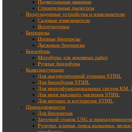
Подметальные машины
Строительные пылесосы
Воздуходувные устройства и измельчители
Садовые измельчители
Воздуходувки
Бензорезы
Цепные бензорезы
Дисковые бензорезы
Бензобуры
Мотобуры для земляных работ
Ручные бензобуры
Комплектующие
Для аккумуляторной техники STIHL
Для бензобуров STIHL
Для многофункциональных систем KM
Для моек высокого давления STIHL
Для мотокос и кусторезов STIHL
Принадлежности
Для бензорезов
Заточной станок USG и принадлежности
Рулетки, клинья, пояса вальщика, мелки
струбцины