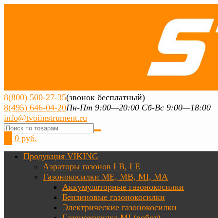
8(800) 500-27-35
(звонок бесплатный)
8(495) 646-04-20
Пн-Пт 9:00—20:00 Сб-Вс 9:00—18:00
info@tvoiinstrument.ru
0
0 руб.
Продукция VIKING
Аэраторы газонов LB, LE
Газонокосилки ME, MB, MI, MA
Аккумуляторные газонокосилки
Бензиновые газонокосилки
Электрические газонокосилки
Газонокосилка MI (робот)