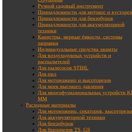
Ручной садовый инструмент
Принадлежности для мотокос и кусторез
Принадлежности для бензобуров
Принадлежности для аккумуляторной
техники
Канистры, мерные ёмкости, системы
заправки
Индивидуальные средства защиты
Для воздуходувных устройств и
распылителей
Для пылесосов STIHL
Для пил
Для мотоножниц и высоторезов
Для моек высокого давления
Для многофункциональных устройств K
MM
Расходные материалы
Для мотоножниц, секаторов, высоторезо
Для аккумуляторной техники
Для бензобуров
Для бензорезов TS, GS