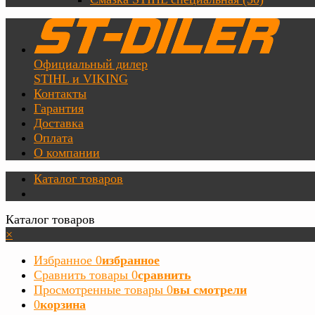
Официальный дилер
STIHL и VIKING
Контакты
Гарантия
Доставка
Оплата
О компании
Каталог товаров
Каталог товаров
×
Избранное
0
избранное
Сравнить товары
0
сравнить
Просмотренные товары
0
вы смотрели
0
корзина