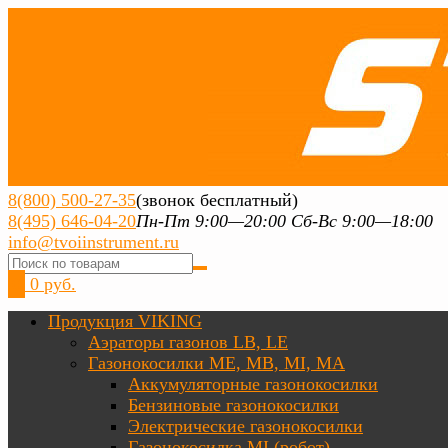
8(800) 500-27-35
(звонок бесплатный)
8(495) 646-04-20
Пн-Пт 9:00—20:00 Сб-Вс 9:00—18:00
info@tvoiinstrument.ru
0
0 руб.
Продукция VIKING
Аэраторы газонов LB, LE
Газонокосилки ME, MB, MI, MA
Аккумуляторные газонокосилки
Бензиновые газонокосилки
Электрические газонокосилки
Газонокосилка MI (робот)