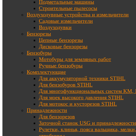
Подметальные машины
Строительные пылесосы
Воздуходувные устройства и измельчители
Садовые измельчители
Воздуходувки
Бензорезы
Цепные бензорезы
Дисковые бензорезы
Бензобуры
Мотобуры для земляных работ
Ручные бензобуры
Комплектующие
Для аккумуляторной техники STIHL
Для бензобуров STIHL
Для многофункциональных систем KM
Для моек высокого давления STIHL
Для мотокос и кусторезов STIHL
Принадлежности
Для бензорезов
Заточной станок USG и принадлежности
Рулетки, клинья, пояса вальщика, мелки
струбцины