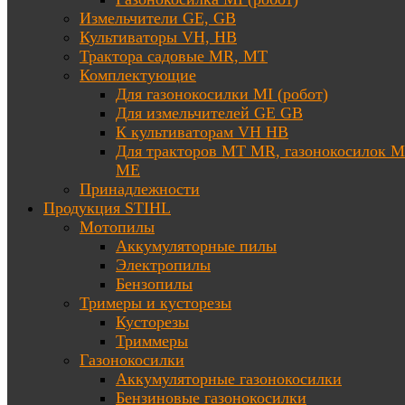
Измельчители GE, GB
Культиваторы VH, HB
Трактора садовые MR, MT
Комплектующие
Для газонокосилки MI (робот)
Для измельчителей GE GB
К культиваторам VH HB
Для тракторов МТ MR, газонокосилок 
ME
Принадлежности
Продукция STIHL
Мотопилы
Аккумуляторные пилы
Электропилы
Бензопилы
Тримеры и кусторезы
Кусторезы
Триммеры
Газонокосилки
Аккумуляторные газонокосилки
Бензиновые газонокосилки